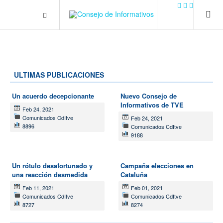
.plain-style .box-contact.box-bg { background: #0445b9
url('../../images/contact.png') 0 0 no-repeat; color: #eaeaea; padding:
20px; }
margin-top: 50px;
ULTIMAS PUBLICACIONES
Un acuerdo decepcionante
Nuevo Consejo de
Informativos de TVE
Feb 24, 2021
Comunicados CdItve
Feb 24, 2021
8896
Comunicados CdItve
9188
Un rótulo desafortunado y
Campaña elecciones en
una reacción desmedida
Cataluña
Feb 11, 2021
Feb 01, 2021
Comunicados CdItve
Comunicados CdItve
8727
8274