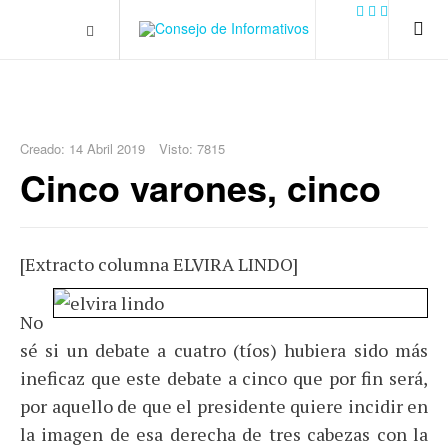
.plain-style .box-contact.box-bg { background: #0445b9
url('../../images/contact.png') 0 0 no-repeat; color: #eaeaea; padding:
20px; }
margin-top: 50px;
Creado: 14 Abril 2019
Visto: 7815
Cinco varones, cinco
[Extracto columna ELVIRA LINDO]
No
sé si un debate a cuatro (tíos) hubiera sido más
ineficaz que este debate a cinco que por fin será,
por aquello de que el presidente quiere incidir en
la imagen de esa derecha de tres cabezas con la