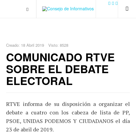
.plain-style .box-contact.box-bg { background: #0445b9
url('../../images/contact.png') 0 0 no-repeat; color: #eaeaea; padding:
20px; }
margin-top: 50px;
Creado: 18 Abril 2019
Visto: 8528
COMUNICADO RTVE
SOBRE EL DEBATE
ELECTORAL
RTVE informa de su disposición a organizar el
debate a cuatro con los cabeza de lista de PP,
PSOE, UNIDAS PODEMOS Y CIUDADANOS el día
23 de abril de 2019.