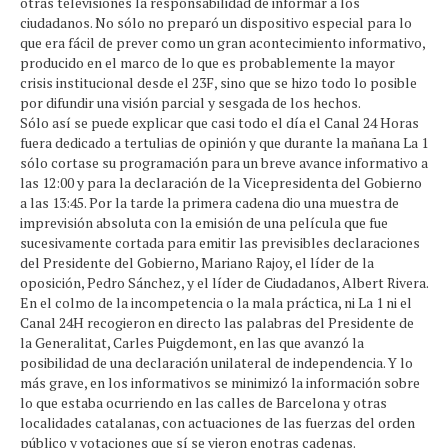
otras televisiones la responsabilidad de informar a los
ciudadanos. No sólo no preparó un dispositivo especial para lo
que era fácil de prever como un gran acontecimiento informativo,
producido en el marco de lo que es probablemente la mayor
crisis institucional desde el 23F, sino que se hizo todo lo posible
por difundir una visión parcial y sesgada de los hechos.
Sólo así se puede explicar que casi todo el día el Canal 24 Horas
fuera dedicado a tertulias de opinión y que durante la mañana La 1
sólo cortase su programación para un breve avance informativo a
las 12:00 y para la declaración de la Vicepresidenta del Gobierno
a las 13:45. Por la tarde la primera cadena dio una muestra de
imprevisión absoluta con la emisión de una película que fue
sucesivamente cortada para emitir las previsibles declaraciones
del Presidente del Gobierno, Mariano Rajoy, el líder de la
oposición, Pedro Sánchez, y el líder de Ciudadanos, Albert Rivera.
En el colmo de la incompetencia o la mala práctica, ni La 1 ni el
Canal 24H recogieron en directo las palabras del Presidente de
la Generalitat, Carles Puigdemont, en las que avanzó la
posibilidad de una declaración unilateral de independencia. Y lo
más grave, en los informativos se minimizó la información sobre
lo que estaba ocurriendo en las calles de Barcelona y otras
localidades catalanas, con actuaciones de las fuerzas del orden
público y votaciones que sí se vieron enotras cadenas.