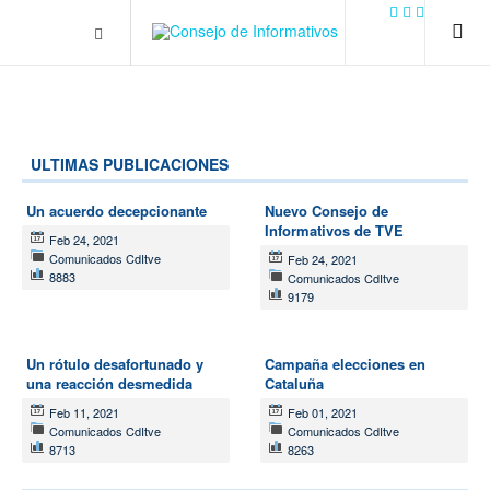
.plain-style .box-contact.box-bg { background: #0445b9
url('../../images/contact.png') 0 0 no-repeat; color: #eaeaea; padding:
20px; }
margin-top: 50px;
ULTIMAS PUBLICACIONES
Un acuerdo decepcionante
Nuevo Consejo de
Informativos de TVE
Feb 24, 2021
Comunicados CdItve
Feb 24, 2021
8883
Comunicados CdItve
9179
Un rótulo desafortunado y
Campaña elecciones en
una reacción desmedida
Cataluña
Feb 11, 2021
Feb 01, 2021
Comunicados CdItve
Comunicados CdItve
8713
8263