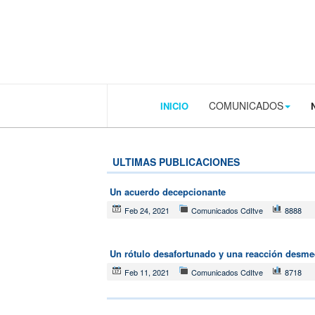
.plain-style .box-contact.box-bg { background: #0445b9 url('../../image
COMUNICADOS
INICIO
ULTIMAS PUBLICACIONES
Un acuerdo decepcionante
Feb 24, 2021
Comunicados CdItve
8888
Un rótulo desafortunado y una reacción desme
Feb 11, 2021
Comunicados CdItve
8718