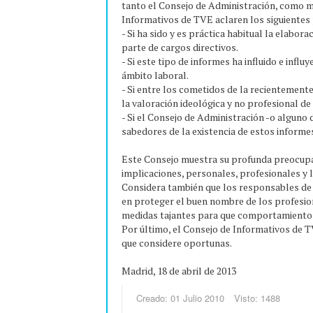
tanto el Consejo de Administración, como m
Informativos de TVE aclaren los siguientes
- Si ha sido y es práctica habitual la elabor
parte de cargos directivos.
- Si este tipo de informes ha influido e inf
ámbito laboral.
- Si entre los cometidos de la recientement
la valoración ideológica y no profesional de
- Si el Consejo de Administración -o alguno 
sabedores de la existencia de estos inform
Este Consejo muestra su profunda preocupac
implicaciones, personales, profesionales y 
Considera también que los responsables de
en proteger el buen nombre de los profesio
medidas tajantes para que comportamientos 
Por último, el Consejo de Informativos de T
que considere oportunas.
Madrid, 18 de abril de 2013
Creado: 01 Julio 2010
Visto: 1488