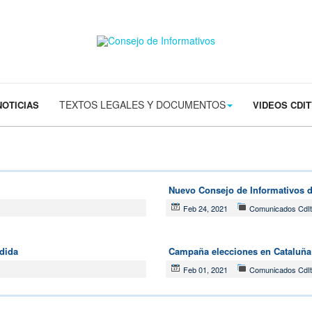
s/contact.png') 0 0 no-repeat; color: #eaeaea; padding: 20px; }
margin-t
TEXTOS LEGALES Y DOCUMENTOS
NOTICIAS
VIDEOS CDI
Nuevo Consejo de Informativos 
Feb 24, 2021
Comunicados CdI
dida
Campaña elecciones en Cataluña
Feb 01, 2021
Comunicados CdI