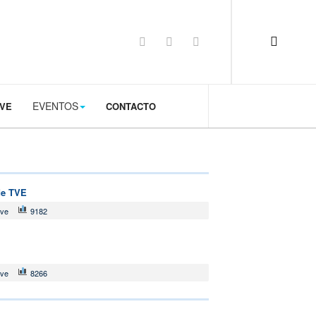
op: 50px;
EVENTOS
TVE
CONTACTO
de TVE
tve
9182
tve
8266