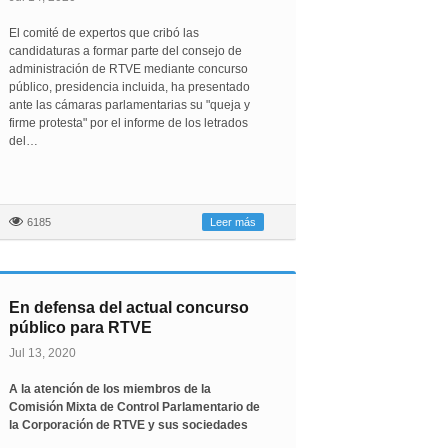
El comité de expertos que cribó las
candidaturas a formar parte del consejo de
administración de RTVE mediante concurso
público, presidencia incluida, ha presentado
ante las cámaras parlamentarias su "queja y
firme protesta" por el informe de los letrados
del…
6185
Leer más
En defensa del actual concurso
público para RTVE
Jul 13, 2020
A la atención de los miembros de la
Comisión Mixta de Control Parlamentario de
la Corporación de RTVE y sus sociedades