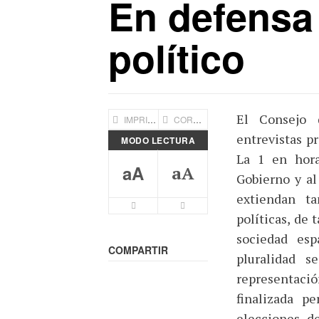
En defensa 
político
El Consejo 
IMPRIMIR
CORREO ELECTRÓNICO
entrevistas p
MODO LECTURA
La 1 en hora
aA
aA
Gobierno y al
extiendan ta
Letra mas pequeña
Letra más grande
políticas, de 
sociedad es
COMPARTIR
pluralidad 
representaci
finalizada p
elecciones d