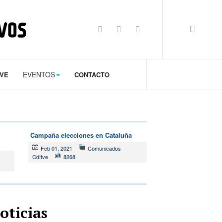
op: 50px;
EVENTOS
TVE
CONTACTO
Campaña elecciones en Cataluña
Feb 01, 2021
Comunicados
CdItve
8268
oticias