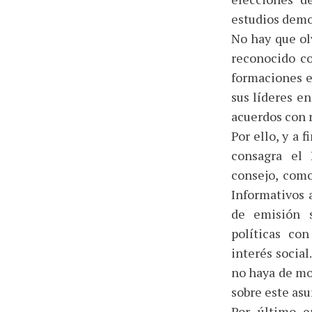
estudios demo
No hay que ol
reconocido co
formaciones e
sus líderes en
acuerdos con r
Por ello, y a 
consagra el 
consejo, como
Informativos 
de emisión s
políticas con
interés socia
no haya de mo
sobre este as
Por último e