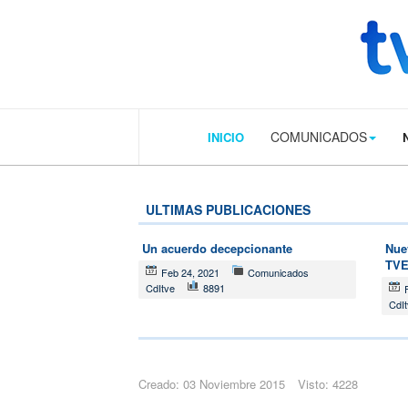
.plain-style .box-contact.box-bg { background: #0445b9 url('../../image
COMUNICADOS
INICIO
ULTIMAS PUBLICACIONES
Un acuerdo decepcionante
Nue
TV
Feb 24, 2021
Comunicados
CdItve
8891
CdI
Creado: 03 Noviembre 2015
Visto: 4228