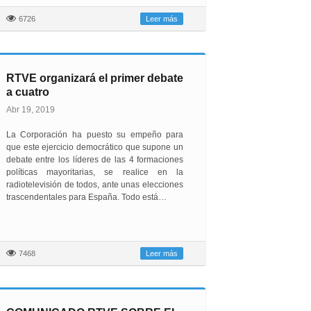
6726
Leer más
RTVE organizará el primer debate
a cuatro
Abr 19, 2019
La Corporación ha puesto su empeño para
que este ejercicio democrático que supone un
debate entre los líderes de las 4 formaciones
políticas mayoritarias, se realice en la
radiotelevisión de todos, ante unas elecciones
trascendentales para España. Todo está…
7468
Leer más