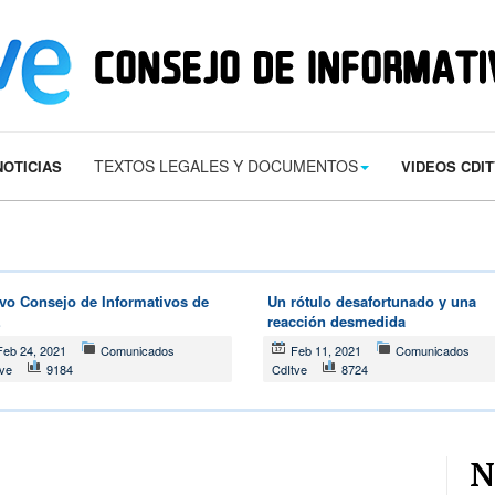
s/contact.png') 0 0 no-repeat; color: #eaeaea; padding: 20px; }
margin-t
TEXTOS LEGALES Y DOCUMENTOS
NOTICIAS
VIDEOS CDI
vo Consejo de Informativos de
Un rótulo desafortunado y una
E
reacción desmedida
Feb 24, 2021
Comunicados
Feb 11, 2021
Comunicados
tve
9184
CdItve
8724
N