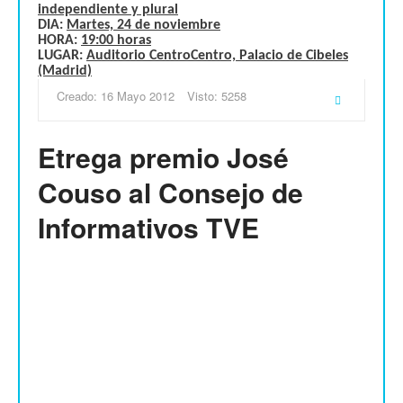
independiente y plural
DIA:
Martes, 24 de noviembre
HORA:
19:00 horas
LUGAR:
Auditorio CentroCentro, Palacio de Cibeles
(Madrid)
Creado: 16 Mayo 2012
Visto: 5258
Etrega premio José
Couso al Consejo de
Informativos TVE