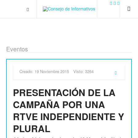
.plain-style .box-contact.box-bg { background: #0445b9
url('../../images/contact.png') 0 0 no-repeat; color: #eaeaea; padding:
20px; }
margin-top: 50px;
Eventos
Creado: 19 Noviembre 2015
Visto: 3264
PRESENTACIÓN DE LA
CAMPAÑA POR UNA
RTVE INDEPENDIENTE Y
PLURAL