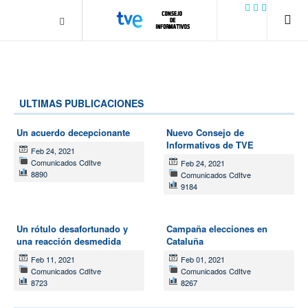
.plain-style .box-contact.box-bg { background: #0445b9
url('../../images/contact.png') 0 0 no-repeat; color: #eaeaea; padding:
20px; }
margin-top: 50px;
ULTIMAS PUBLICACIONES
Un acuerdo decepcionante
Nuevo Consejo de
Informativos de TVE
Feb 24, 2021
Comunicados CdItve
Feb 24, 2021
8890
Comunicados CdItve
9184
Un rótulo desafortunado y
Campaña elecciones en
una reacción desmedida
Cataluña
Feb 11, 2021
Feb 01, 2021
Comunicados CdItve
Comunicados CdItve
8723
8267