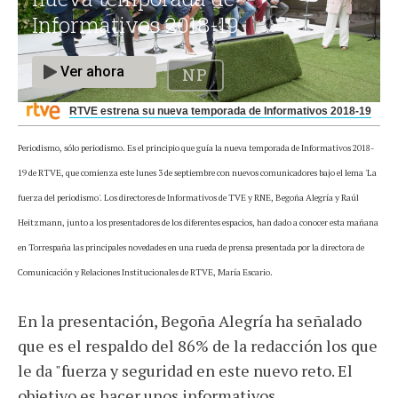
RTVE estrena su nueva temporada de Informativos 2018-19
Periodismo, sólo periodismo. Es el principio que guía la nueva temporada de Informativos 2018-
19 de RTVE, que comienza este lunes 3 de septiembre con nuevos comunicadores bajo el lema 'La
fuerza del periodismo'. Los directores de Informativos de TVE y RNE, Begoña Alegría y Raúl
Heitzmann, junto a los presentadores de los diferentes espacios, han dado a conocer esta mañana
en Torrespaña las principales novedades en una rueda de prensa presentada por la directora de
Comunicación y Relaciones Institucionales de RTVE, María Escario.
En la presentación, Begoña Alegría ha señalado
que es el respaldo del 86% de la redacción los que
le da "fuerza y seguridad en este nuevo reto. El
objetivo es hacer unos informativos