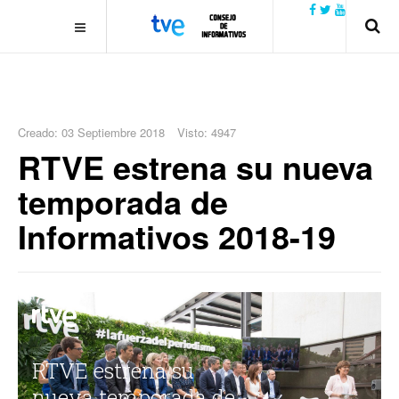
.plain-style .box-contact.box-bg { background: #0445b9
url('../../images/contact.png') 0 0 no-repeat; color: #eaeaea; padding:
20px; }
margin-top: 50px;
Creado: 03 Septiembre 2018
Visto: 4947
RTVE estrena su nueva
temporada de
Informativos 2018-19