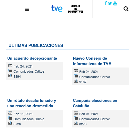
.plain-style .box-contact.box-bg { background: #0445b9
url('../../images/contact.png') 0 0 no-repeat; color: #eaeaea; padding:
20px; }
margin-top: 50px;
ULTIMAS PUBLICACIONES
Un acuerdo decepcionante
Nuevo Consejo de
Informativos de TVE
Feb 24, 2021
Comunicados CdItve
Feb 24, 2021
8894
Comunicados CdItve
9187
Un rótulo desafortunado y
Campaña elecciones en
una reacción desmedida
Cataluña
Feb 11, 2021
Feb 01, 2021
Comunicados CdItve
Comunicados CdItve
8726
8273