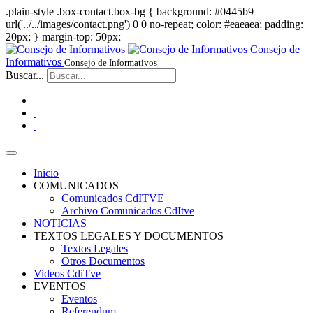
.plain-style .box-contact.box-bg { background: #0445b9
url('../../images/contact.png') 0 0 no-repeat; color: #eaeaea; padding:
20px; }
margin-top: 50px;
Consejo de
Informativos
Consejo de Informativos
Buscar...
Inicio
COMUNICADOS
Comunicados CdITVE
Archivo Comunicados CdItve
NOTICIAS
TEXTOS LEGALES Y DOCUMENTOS
Textos Legales
Otros Documentos
Videos CdiTve
EVENTOS
Eventos
Referendum