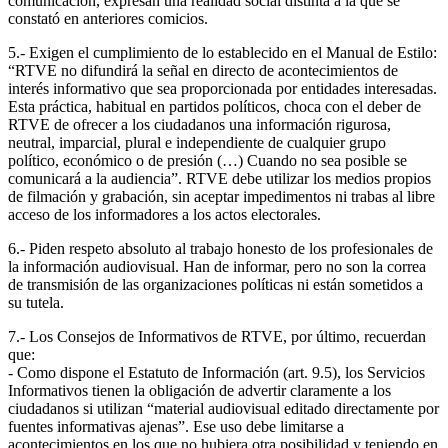
comunicación, expresan una realidad social distinta a la que se
constató en anteriores comicios.
5.- Exigen el cumplimiento de lo establecido en el Manual de Estilo:
“RTVE no difundirá la señal en directo de acontecimientos de
interés informativo que sea proporcionada por entidades interesadas.
Esta práctica, habitual en partidos políticos, choca con el deber de
RTVE de ofrecer a los ciudadanos una información rigurosa,
neutral, imparcial, plural e independiente de cualquier grupo
político, económico o de presión (…) Cuando no sea posible se
comunicará a la audiencia”. RTVE debe utilizar los medios propios
de filmación y grabación, sin aceptar impedimentos ni trabas al libre
acceso de los informadores a los actos electorales.
6.- Piden respeto absoluto al trabajo honesto de los profesionales de
la información audiovisual. Han de informar, pero no son la correa
de transmisión de las organizaciones políticas ni están sometidos a
su tutela.
7.- Los Consejos de Informativos de RTVE, por último, recuerdan
que:
- Como dispone el Estatuto de Información (art. 9.5), los Servicios
Informativos tienen la obligación de advertir claramente a los
ciudadanos si utilizan “material audiovisual editado directamente por
fuentes informativas ajenas”. Ese uso debe limitarse a
acontecimientos en los que no hubiera otra posibilidad y teniendo en