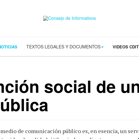
s/contact.png') 0 0 no-repeat; color: #eaeaea; padding: 20px; }
margin-t
TEXTOS LEGALES Y DOCUMENTOS
NOTICIAS
VIDEOS CDI
nción social de u
pública
medio de comunicación público es, en esencia, un serv