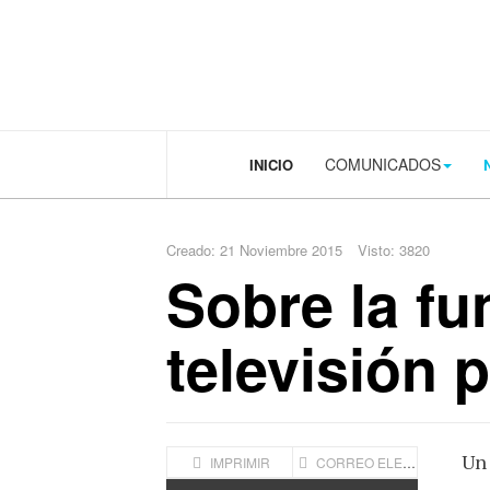
.plain-style .box-contact.box-bg { background: #0445b9 url('../../image
COMUNICADOS
INICIO
Creado: 21 Noviembre 2015
Visto: 3820
Sobre la fu
televisión 
Un 
IMPRIMIR
CORREO ELECTRÓNICO