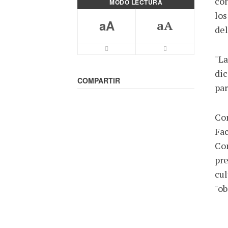
con
MODO LECTURA
los
aA
aA
del
Letra mas pequeña
Letra más grande
"La
dic
COMPARTIR
par
Con
Fac
Con
pre
cul
"ob