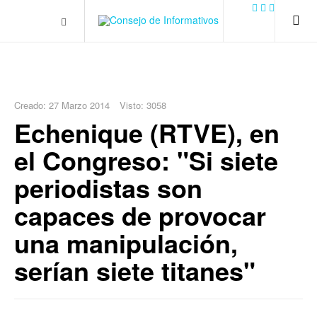
.plain-style .box-contact.box-bg { background: #0445b9
url('../../images/contact.png') 0 0 no-repeat; color: #eaeaea; padding:
20px; }
margin-top: 50px;
Creado: 27 Marzo 2014
Visto: 3058
Echenique (RTVE), en
el Congreso: "Si siete
periodistas son
capaces de provocar
una manipulación,
serían siete titanes"