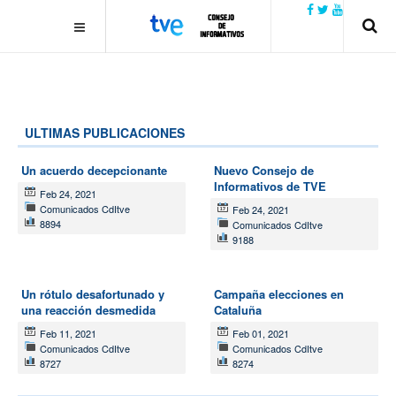
.plain-style .box-contact.box-bg { background: #0445b9
url('../../images/contact.png') 0 0 no-repeat; color: #eaeaea; padding:
20px; }
margin-top: 50px;
ULTIMAS PUBLICACIONES
Un acuerdo decepcionante
Nuevo Consejo de
Informativos de TVE
Feb 24, 2021
Comunicados CdItve
Feb 24, 2021
8894
Comunicados CdItve
9188
Un rótulo desafortunado y
Campaña elecciones en
una reacción desmedida
Cataluña
Feb 11, 2021
Feb 01, 2021
Comunicados CdItve
Comunicados CdItve
8727
8274