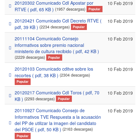
20120302 Comunicado CdI Apostar por
10 Feb 2019
pdf
RTVE
( pdf, 65 KB )
(1957 descargas)
Popular
20120421 Comunicado CdI Decreto RTVE
(
10 Feb 2019
pdf
pdf, 39 KB )
(2234 descargas)
Popular
20111104 Comunicado Consejo
10 Feb 2019
informativos sobre premio nacional
pdf
ministerio de cultura recibido
( pdf, 42 KB )
(2229 descargas)
Popular
20120103 Comunicado cditve sobre los
10 Feb 2019
pdf
recortes
( pdf, 38 KB )
(2304 descargas)
Popular
20120217 Comunicado CdI Toros
( pdf, 70
10 Feb 2019
pdf
KB )
(2293 descargas)
Popular
20110927 Comunicado Consejo de
10 Feb 2019
Informativos TVE Respuesta a la acusación
pdf
del PP de utilizar la imagen del candidato
del PSOE
( pdf, 50 KB )
(2163 descargas)
Popular