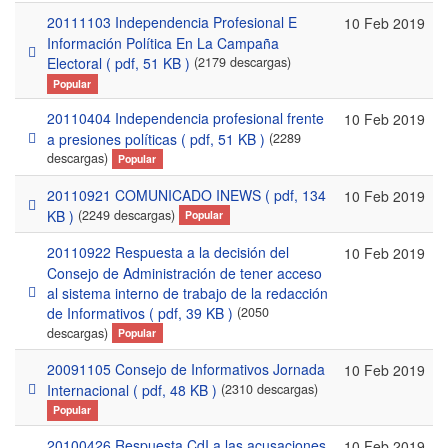
20111103 Independencia Profesional E
10 Feb 2019
Información Política En La Campaña
pdf
Electoral
( pdf, 51 KB )
(2179 descargas)
Popular
20110404 Independencia profesional frente
10 Feb 2019
pdf
a presiones políticas
( pdf, 51 KB )
(2289
descargas)
Popular
20110921 COMUNICADO INEWS
( pdf, 134
10 Feb 2019
pdf
KB )
(2249 descargas)
Popular
20110922 Respuesta a la decisión del
10 Feb 2019
Consejo de Administración de tener acceso
pdf
al sistema interno de trabajo de la redacción
de Informativos
( pdf, 39 KB )
(2050
descargas)
Popular
20091105 Consejo de Informativos Jornada
10 Feb 2019
pdf
Internacional
( pdf, 48 KB )
(2310 descargas)
Popular
20100426 Respuesta CdI a las acusaciones
10 Feb 2019