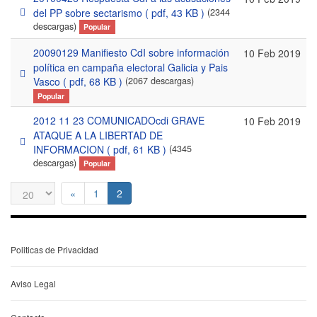
pdf
del PP sobre sectarismo
( pdf, 43 KB )
(2344
descargas)
Popular
20090129 Manifiesto CdI sobre información
10 Feb 2019
política en campaña electoral Galicia y Pais
pdf
Vasco
( pdf, 68 KB )
(2067 descargas)
Popular
2012 11 23 COMUNICADOcdi GRAVE
10 Feb 2019
ATAQUE A LA LIBERTAD DE
pdf
INFORMACION
( pdf, 61 KB )
(4345
descargas)
Popular
«
1
2
Politicas de Privacidad
Aviso Legal