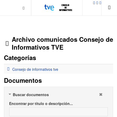
.plain-style .box-contact.box-bg { background: #0445b9
url('../../images/contact.png') 0 0 no-repeat; color: #eaeaea; padding:
20px; }
margin-top: 50px;
Archivo comunicados Consejo de
Carpeta
Informativos TVE
Categorías
Carpeta
Consejo de informativos tve
Documentos
Buscar documentos
Encontrar por título o descripción...