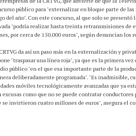
erempresas de la CRTVG, que advierte de que la Televis
curso público para "externalizar en bloque parte de las
go del año". Con este concurso, al que solo se presentó
vada "podría realizar hasta treinta retransmisiones de 
es, por cerca de 150.000 euros", según denuncian los r
CRTVG da así un paso más en la externalización y privati
one "traspasar una línea roja", ya que es la primera vez 
io público "en el que esa importante parte de la produ
era deliberadamente programada". "Es inadmisible, cu
dades móviles tecnológicamente avanzadas que ya estab
 excusas como que no se puede contratar conductores 
 se invirtieron cuatro millones de euros", asegura el 