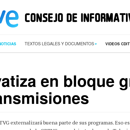
s/contact.png') 0 0 no-repeat; color: #eaeaea; padding: 20px; }
margin-t
TEXTOS LEGALES Y DOCUMENTOS
NOTICIAS
VIDEOS CDI
atiza en bloque g
ransmisiones
TVG externalizará buena parte de sus programas. Eso es