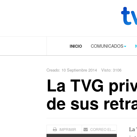
.plain-style .box-contact.box-bg { background: #0445b9 url('../../image
COMUNICADOS
INICIO
Creado: 10 Septiembre 2014
Visto: 3106
La TVG priv
de sus ret
La 
IMPRIMIR
CORREO ELECTRÓNICO