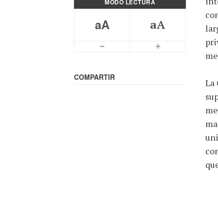
int
MODO LECTURA
con
aA
aA
lar
pri
Letra mas pequeña
Letra más grande
mes
COMPARTIR
La 
sup
med
man
uni
con
que