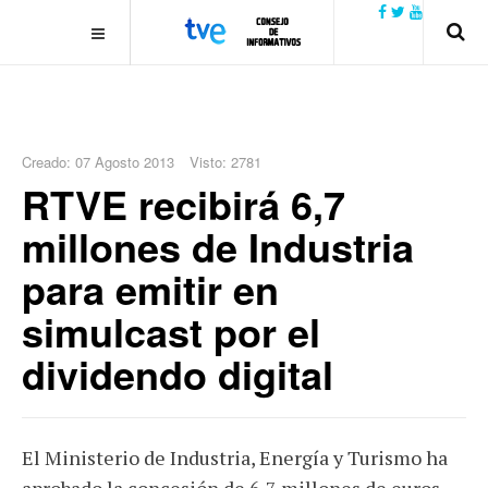
.plain-style .box-contact.box-bg { background: #0445b9
url('../../images/contact.png') 0 0 no-repeat; color: #eaeaea; padding:
20px; }
margin-top: 50px;
Creado: 07 Agosto 2013
Visto: 2781
RTVE recibirá 6,7
millones de Industria
para emitir en
simulcast por el
dividendo digital
El Ministerio de Industria, Energía y Turismo ha