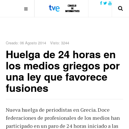
.plain-style .box-contact.box-bg { background: #0445b9
url('../../images/contact.png') 0 0 no-repeat; color: #eaeaea; padding:
20px; }
margin-top: 50px;
Creado: 06 Agosto 2014
Visto: 3244
Huelga de 24 horas en
los medios griegos por
una ley que favorece
fusiones
Nueva huelga de periodistas en Grecia. Doce
federaciones de profesionales de los medios han
participado en un paro de 24 horas iniciado a las