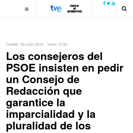
.plain-style .box-contact.box-bg { background: #0445b9
url('../../images/contact.png') 0 0 no-repeat; color: #eaeaea; padding:
20px; }
margin-top: 50px;
Creado: 29 Julio 2014
Visto: 3132
Los consejeros del
PSOE insisten en pedir
un Consejo de
Redacción que
garantice la
imparcialidad y la
pluralidad de los