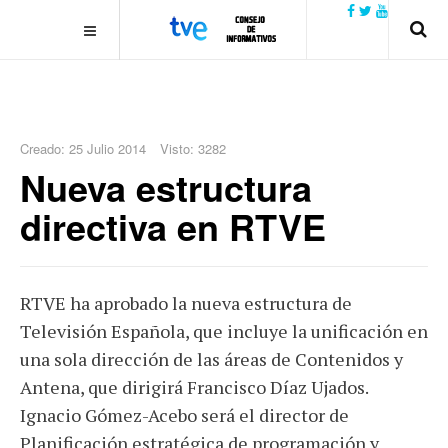
.plain-style .box-contact.box-bg { background: #0445b9
url('../../images/contact.png') 0 0 no-repeat; color: #eaeaea; padding:
20px; }
margin-top: 50px;
Creado: 25 Julio 2014
Visto: 3282
Nueva estructura
directiva en RTVE
RTVE ha aprobado la nueva estructura de
Televisión Española, que incluye la unificación en
una sola dirección de las áreas de Contenidos y
Antena, que dirigirá Francisco Díaz Ujados.
Ignacio Gómez-Acebo será el director de
Planificación estratégica de programación y