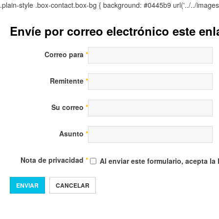
.plain-style .box-contact.box-bg { background: #0445b9 url('../../image
Envíe por correo electrónico este en
Correo para
*
Remitente
*
Su correo
*
Asunto
*
Nota de privacidad
*
Al enviar este formulario, acepta la
ENVIAR
CANCELAR