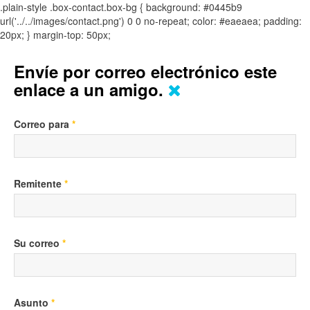
.plain-style .box-contact.box-bg { background: #0445b9
url('../../images/contact.png') 0 0 no-repeat; color: #eaeaea; padding:
20px; }
margin-top: 50px;
Envíe por correo electrónico este
enlace a un amigo.
Correo para
*
Remitente
*
Su correo
*
Asunto
*