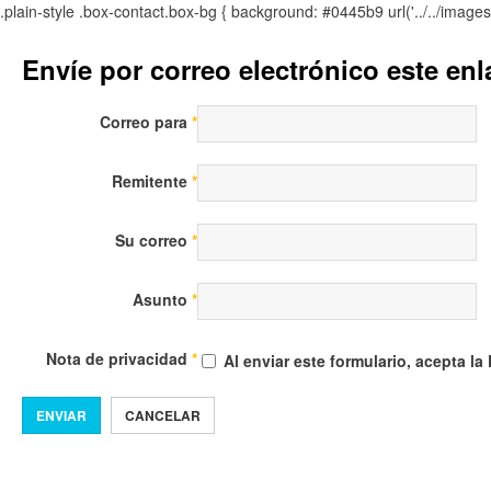
.plain-style .box-contact.box-bg { background: #0445b9 url('../../image
Envíe por correo electrónico este en
Correo para
*
Remitente
*
Su correo
*
Asunto
*
Nota de privacidad
*
Al enviar este formulario, acepta la
ENVIAR
CANCELAR