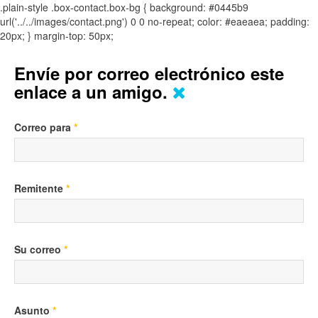
.plain-style .box-contact.box-bg { background: #0445b9
url('../../images/contact.png') 0 0 no-repeat; color: #eaeaea; padding:
20px; }
margin-top: 50px;
Envíe por correo electrónico este
enlace a un amigo.
Correo para
*
Remitente
*
Su correo
*
Asunto
*