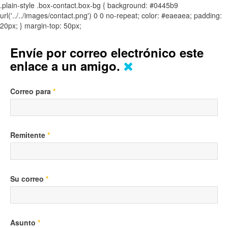
.plain-style .box-contact.box-bg { background: #0445b9
url('../../images/contact.png') 0 0 no-repeat; color: #eaeaea; padding:
20px; }
margin-top: 50px;
Envíe por correo electrónico este
enlace a un amigo.
Correo para
*
Remitente
*
Su correo
*
Asunto
*