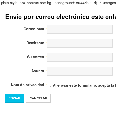
.plain-style .box-contact.box-bg { background: #0445b9 url('../../image
Envíe por correo electrónico este en
Correo para
*
Remitente
*
Su correo
*
Asunto
*
Nota de privacidad
*
Al enviar este formulario, acepta la
ENVIAR
CANCELAR