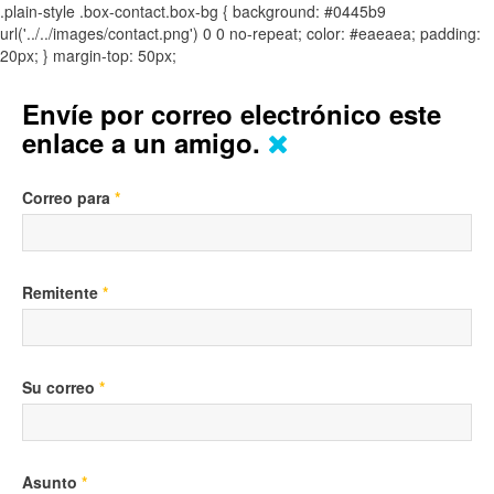
.plain-style .box-contact.box-bg { background: #0445b9
url('../../images/contact.png') 0 0 no-repeat; color: #eaeaea; padding:
20px; }
margin-top: 50px;
Envíe por correo electrónico este
enlace a un amigo.
Correo para
*
Remitente
*
Su correo
*
Asunto
*