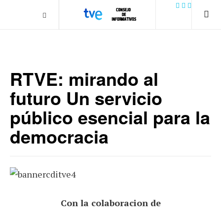
.plain-style .box-contact.box-bg { background: #0445b9
url('../../images/contact.png') 0 0 no-repeat; color: #eaeaea; padding:
20px; }
margin-top: 50px;
RTVE: mirando al
futuro Un servicio
público esencial para la
democracia
Con la colaboracion de