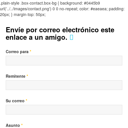
.plain-style .box-contact.box-bg { background: #0445b9
url('../../images/contact.png') 0 0 no-repeat; color: #eaeaea; padding:
20px; }
margin-top: 50px;
Envíe por correo electrónico este
enlace a un amigo.
Correo para
*
Remitente
*
Su correo
*
Asunto
*