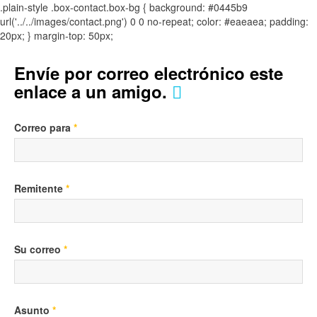
.plain-style .box-contact.box-bg { background: #0445b9
url('../../images/contact.png') 0 0 no-repeat; color: #eaeaea; padding:
20px; }
margin-top: 50px;
Envíe por correo electrónico este
enlace a un amigo.
Correo para
*
Remitente
*
Su correo
*
Asunto
*